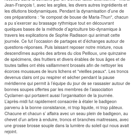
Jean-François !, avec les argiles, les divers autres ingrédients et
les dilutions biodynamiques. Pendant la dynamisation d’une de
ces préparations : "le compost de bouse de Maria-Thun", chacun
a pu s’exercer au brassage rythmique tout en découvrant
quelques bases de la méthode d’agriculture bio-dynamique à
travers les explications de Sophie Radisson qui animait cette
journée. Ce fut l’occasion de partages et d’échanges autour de
questions-réponses. Puis laissant reposer notre mixture, nous
descendîmes auprès des arbres du clos Peilloux, une quinzaine
de spécimens, des fruitiers et divers érables de tous âges et de
toutes tailles ont étés vaillamment brossés afin de nettoyer les
écorces moussues de leurs lichens et "vieilles peaux". Les troncs
devenus clairs ont pu respirer et sécher pendant la pause
méridienne qui permit à l’équipe du jour de se rassasier autour de
bonnes soupes offertes par les membres de l’association
Cyclamen qui portaient aussi l’organisation de la journée.
L’après-midi fut rapidement consacrée à étaler le badigeon
parvenu à la bonne consistance, ni trop liquide, ni trop pâteux.
Chacune et chacun s’ affaira avec un seau plein de badigeon, au
chevet d’un arbre à enduire, troncs et branches maitresses, avec
une grosse brosse souple dans la lumière du soleil qui nous avait
rejoint.