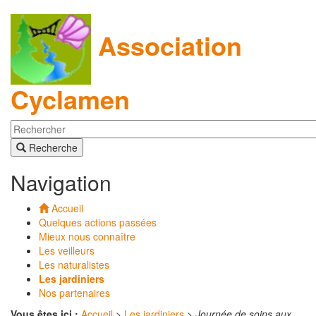
Association
Cyclamen
Recherche
Navigation
Accueil
Quelques actions passées
Mieux nous connaître
Les veilleurs
Les naturalistes
Les jardiniers
Nos partenaires
Vous êtes ici :
Accueil
>
Les jardiniers
>
Journée de soins aux